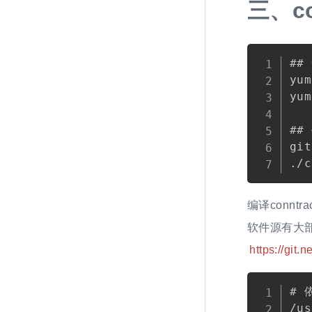
三、
c
##
yum
yum
##
git
编译connt
软件源有大部
https://git.ne
# 
/us