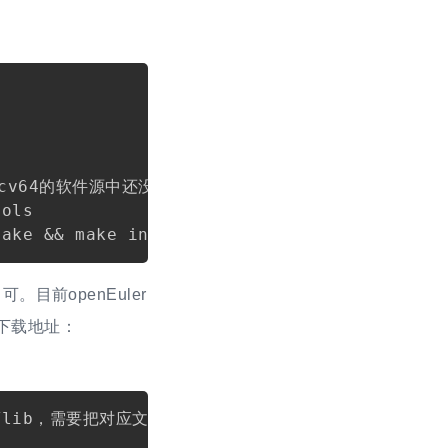
Copy
iscv64的软件源中还没有

ols

。目前openEuler
下载地址：
Copy
/lib，需要把对应文件拷贝到以下位置中
