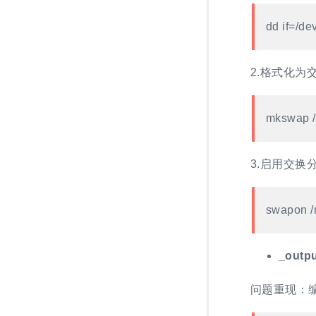
dd if=/de
2.格式化为
mkswap /
3.启用交换
swapon /r
_outpu
问题重现：编译