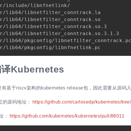
r/include/libnfnetlink/

r/lib64/libnetfilter_conntrack.la

r/lib64/libnetfilter_conntrack.so

r/lib64/libnetfilter_conntrack.so.3

r/lib64/libnetfilter_conntrack.so.3.1.3

r/lib64/pkgconfig/libnetfilter_conntrack.pc
译Kubernetes
基于riscv架构的kubernetes release包，因此需要从源码
植过的源码地址：
https://github.com/carlosedp/kubernetes/tree
址：
https://github.com/kubernetes/kubernetes/pull/86011