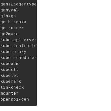
genswaggertypedocs

genyaml

ginkgo

go-bindata

go-runner

go2make

kube-apiserver

kube-controller-manager

kube-proxy

kube-scheduler

kubeadm

kubectl

kubelet

kubemark

linkcheck

mounter
