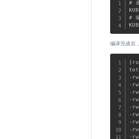
# 
KUB
# 
编译完成后
[ro
tot
-rw
-rw
-rw
-rw
-rw
-rw
-rw
-rw
-rw