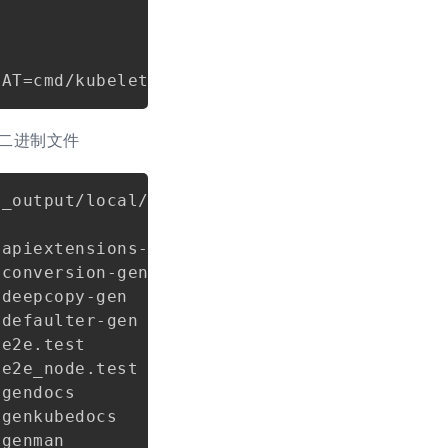
Copy
二进制文件
Copy
_output/local/bin/linux/riscv64/

apiextensions-apiserver

conversion-gen

deepcopy-gen

defaulter-gen

e2e.test

e2e_node.test

gendocs

genkubedocs

genman
