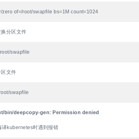
v/zero of=/root/swapfile bs=1M count=1024
交换分区文件
root/swapfile
分区文件
oot/swapfile
t/bin/deepcopy-gen: Permission denied
kubernetes时遇到报错