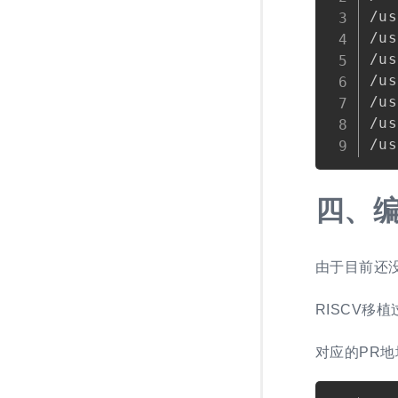
/us
/us
/us
/us
/us
/us
四、
编
由于目前还没有
RISCV移
对应的PR地