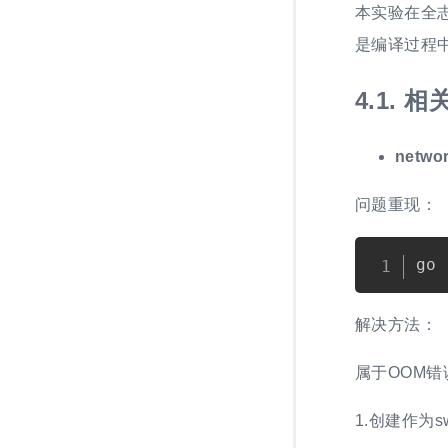
本实验在全志
是编译过程
4.1.
相
networ
问题重现：
解决方法：
属于OOM错
1.创建作为