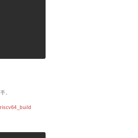


入手。
/riscv64_build