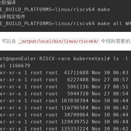
全部编译

E_BUILD_PLATFORMS=linux/riscv64 make

编译指定组件

，可以在
中找到需要的
_output/local/bin/linux/riscv64/
ot@openEuler-RISCV-rare kubernetes]# ls -l 
al 1166679

xr-xr-x 1 root root  41711688 Nov 30 06:43 
xr-xr-x 1 root root   6227408 Nov 27 08:57 
xr-xr-x 1 root root   5961136 Nov 27 08:51 
xr-xr-x 1 root root   5944720 Nov 27 08:54 
xr-xr-x 1 root root 107038704 Nov 30 06:44 
xr-xr-x 1 root root 116796584 Nov 30 06:42 
xr-xr-x 1 root root  38709064 Nov 30 06:44 
xr-xr-x 1 root root 129439752 Nov 30 06:44 
xr-xr-x 1 root root 135353224 Nov 30 06:42 