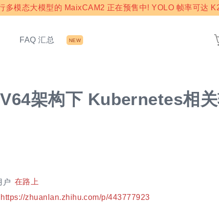
模态大模型的 MaixCAM2 正在预售中! YOLO 帧率可达 K2
态
FAQ 汇总
NEW
CV64架构下 Kubernetes
用户
在路上
https://zhuanlan.zhihu.com/p/443777923