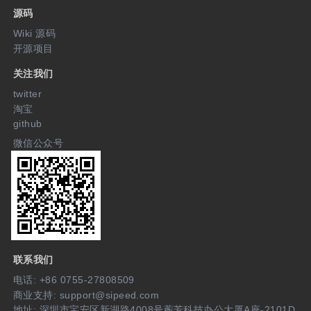
源码
Wiki 源码
开源项目
关注我们
twitter
淘宝
github
微信公众号
联系我们
电话: +86 0755-27808509
商业支持: support@sipeed.com
地址: 深圳市宝安区新湖路4008号蘅芳科技办公大厦A座-2101D