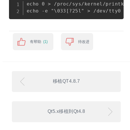
Copy
echo 0 > /proc/sys/kernel/printk

有帮助
待改进
(1)
移植QT4.8.7
Qt5.x移植到Qt4.8