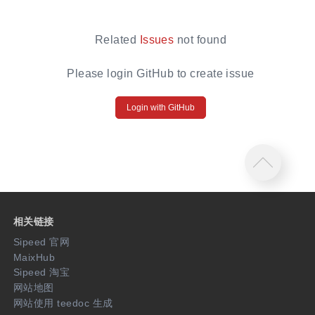
Related
Issues
not found
Please login GitHub to create issue
Login with GitHub
相关链接
Sipeed 官网
MaixHub
Sipeed 淘宝
网站地图
网站使用 teedoc 生成