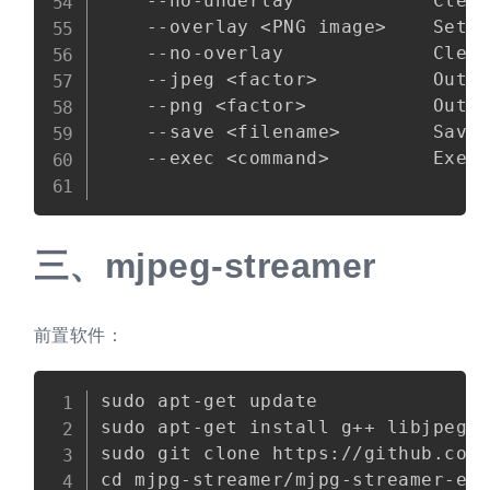
    --no-underlay            Clear
    --overlay <PNG image>    Sets 
    --no-overlay             Clear
    --jpeg <factor>          Outpu
    --png <factor>           Outpu
    --save <filename>        Save 
    --exec <command>         Execu
三、
mjpeg-streamer
前置软件：
Copy
sudo apt-get update

sudo apt-get install g++ libjpeg62
sudo git clone https://github.com/
cd mjpg-streamer/mjpg-streamer-exp