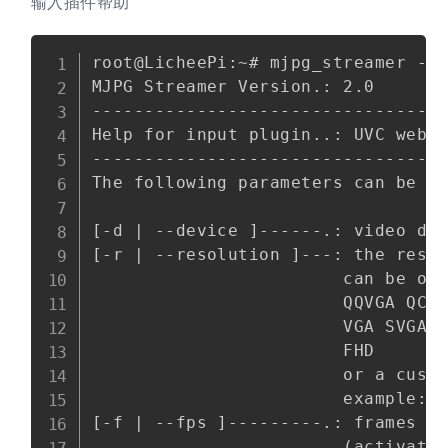
输入插件帮助
Copy
root@LicheePi:~# mjpg_streamer -i 
MJPG Streamer Version.: 2.0

----------------------------------
Help for input plugin..: UVC webca
----------------------------------
The following parameters can be pa
[-d | --device ]------.: video dev
[-r | --resolution ]---: the resol
                        can be one
                        QQVGA QCIF
                        VGA SVGA X
                        FHD 

                        or a custo
                        example: 6
[-f | --fps ]---------.: frames pe
                        (activates