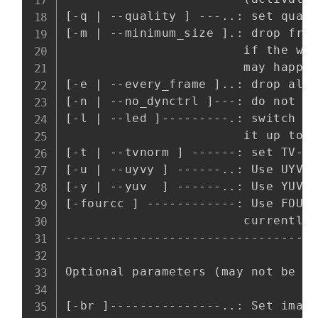
[-q | --quality ] ---..: set quali
[-m | --minimum_size ].: drop fram
                        if the web
                        may happen
[-e | --every_frame ]..: drop all 
[-n | --no_dynctrl ]---: do not in
[-l | --led ]---------.: switch th
                        it up to t
[-t | --tvnorm ] ------: set TV-No
[-u | --uyvy ] ------..: Use UYVY 
[-y | --yuv  ] ------..: Use YUV f
[-fourcc ] ------------: Use FOURC
                        currently 
----------------------------------
Optional parameters (may not be su
[-br ]---------------..: Set image