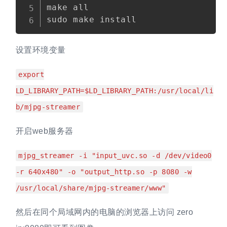
make all

设置环境变量
export
LD_LIBRARY_PATH=$LD_LIBRARY_PATH:/usr/local/li
b/mjpg-streamer
开启web服务器
mjpg_streamer -i "input_uvc.so -d /dev/video0
-r 640x480" -o "output_http.so -p 8080 -w
/usr/local/share/mjpg-streamer/www"
然后在同个局域网内的电脑的浏览器上访问 zero