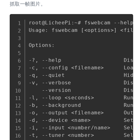
抓取一帧图片。
Copy
root@LicheePi:~# fswebcam --help

Usage: fswebcam [<options>] <filen
Options:

-?, --help                   Displ
-c, --config <filename>      Load 
-q, --quiet                  Hides
-v, --verbose                Displ
    --version                Displ
-l, --loop <seconds>         Run i
-b, --background             Run i
-o, --output <filename>      Outpu
-d, --device <name>          Sets 
-i, --input <number/name>    Selec
-t, --tuner <number>         Selec