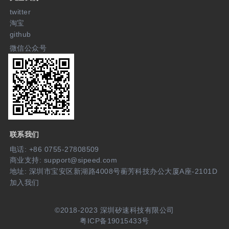
twitter
淘宝
github
微信公众号
联系我们
电话: +86 0755-27808509
商业支持: support@sipeed.com
地址: 深圳市宝安区新湖路4008号蘅芳科技办公大厦A座-2101D
加入我们
©2018-2023 深圳矽速科技有限公司
粤ICP备19015433号