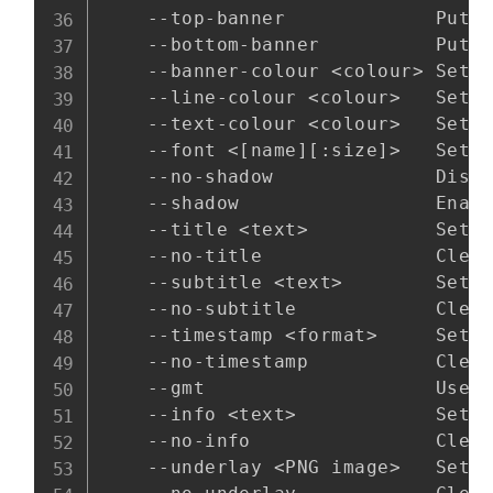
    --top-banner             Puts 
    --bottom-banner          Puts 
    --banner-colour <colour> Sets 
    --line-colour <colour>   Sets 
    --text-colour <colour>   Sets 
    --font <[name][:size]>   Sets 
    --no-shadow              Disab
    --shadow                 Enabl
    --title <text>           Sets 
    --no-title               Clear
    --subtitle <text>        Sets 
    --no-subtitle            Clear
    --timestamp <format>     Sets 
    --no-timestamp           Clear
    --gmt                    Use G
    --info <text>            Sets 
    --no-info                Clear
    --underlay <PNG image>   Sets 