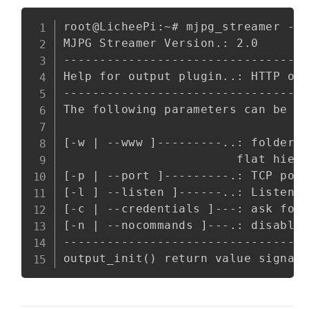
Copy
root@LicheePi:~# mjpg_streamer -o 
MJPG Streamer Version.: 2.0

----------------------------------
Help for output plugin..: HTTP out
----------------------------------
The following parameters can be pa
[-w | --www ]---------..: folder t
                        flat hiera
[-p | --port ]---------.: TCP port
[-l ] --listen ]------..: Listen o
[-c | --credentials ]---: ask for 
[-n | --nocommands ]---.: disable 
----------------------------------