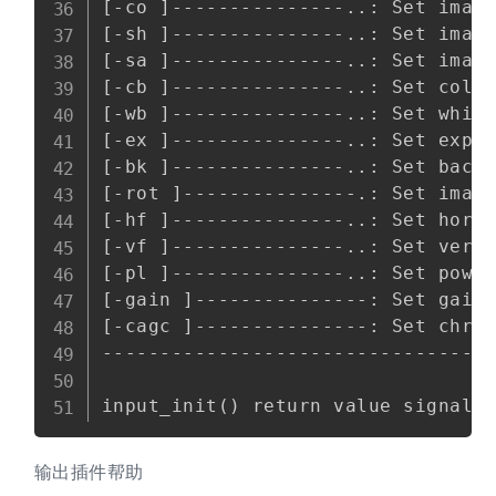
[-co ]---------------..: Set image
[-sh ]---------------..: Set image
[-sa ]---------------..: Set image
[-cb ]---------------..: Set color
[-wb ]---------------..: Set white
[-ex ]---------------..: Set expos
[-bk ]---------------..: Set backl
[-rot ]---------------.: Set image
[-hf ]---------------..: Set horiz
[-vf ]---------------..: Set verti
[-pl ]---------------..: Set power
[-gain ]---------------: Set gain 
[-cagc ]---------------: Set chrom
----------------------------------
输出插件帮助