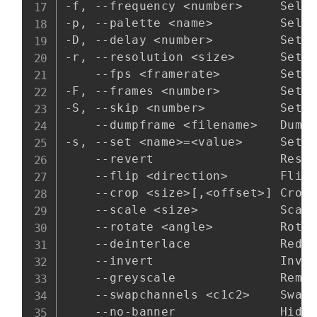
-f, --frequency <number>     Selec
-p, --palette <name>         Selec
-D, --delay <number>         Sets 
-r, --resolution <size>      Sets 
    --fps <framerate>        Sets 
-F, --frames <number>        Sets 
-S, --skip <number>          Sets 
    --dumpframe <filename>   Dump 
-s, --set <name>=<value>     Sets 
    --revert                 Resto
    --flip <direction>       Flips
    --crop <size>[,<offset>] Crop 
    --scale <size>           Scale
    --rotate <angle>         Rotat
    --deinterlace            Reduc
    --invert                 Inver
    --greyscale              Remov
    --swapchannels <c1c2>    Swap 
    --no-banner              Hides