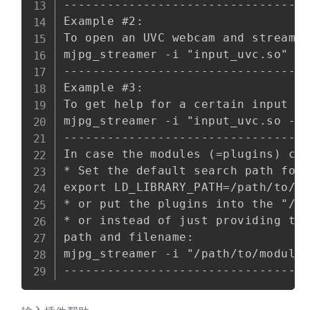
----------------------------------
Example #2:

To open an UVC webcam and stream v
mjpg_streamer -i "input_uvc.so" -o
----------------------------------
Example #3:

To get help for a certain input pl
mjpg_streamer -i "input_uvc.so --h
----------------------------------
In case the modules (=plugins) can
* Set the default search path for 
export LD_LIBRARY_PATH=/path/to/pl
* or put the plugins into the "/li
* or instead of just providing the
path and filename:

mjpg_streamer -i "/path/to/modules