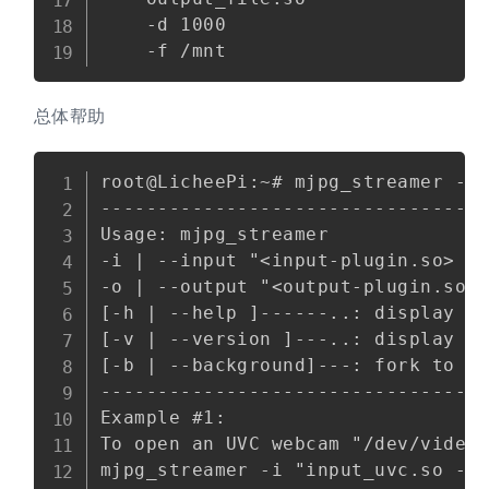
    -d 1000                      
总体帮助
Copy
root@LicheePi:~# mjpg_streamer --h
----------------------------------
Usage: mjpg_streamer

-i | --input "<input-plugin.so> [p
-o | --output "<output-plugin.so> 
[-h | --help ]------..: display th
[-v | --version ]---..: display ve
[-b | --background]---: fork to th
----------------------------------
Example #1:

To open an UVC webcam "/dev/video1
mjpg_streamer -i "input_uvc.so -d 