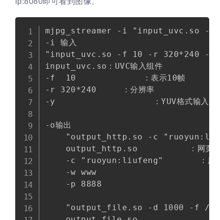
ip:8080即可看到图像。
Copy
mjpg_streamer -i "input_uvc.so -f 
-i 输入

"input_uvc.so -f 10 -r 320*240 -y"
input_uvc.so：UVC输入组件

-f  10             ：表示10帧

-r 320*240     ：分辨率

-y                   ：YUV格式
-o输出

    "output_http.so -c "ruoyun:liu
    output_http.so          ：网页
    -c "ruoyun:liufeng"       ：用
    -w www                       
    -p 8888                      
    "output_file.so -d 1000 -f /mn
    output_file.so             