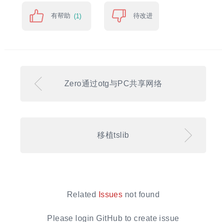
有帮助
待改进
(1)
Zero通过otg与PC共享网络
移植tslib
Related
Issues
not found
Please login GitHub to create issue