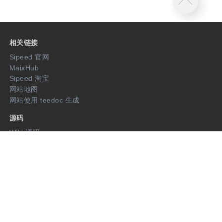
相关链接
Sipeed 官网
MaixHub
Sipeed 淘宝
网站地图
网站使用 teedoc 生成
源码
Wiki 源码
开源项目
关注我们
twitter
淘宝
github
微信公众号