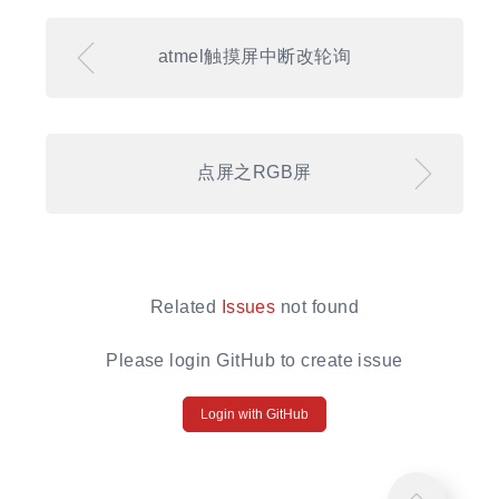
atmel触摸屏中断改轮询
点屏之RGB屏
Related
Issues
not found
Please login GitHub to create issue
Login with GitHub