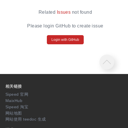
Related
Issues
not found
Please login GitHub to create issue
Login with GitHub
相关链接
Sipeed 官网
MaixHub
Sipeed 淘宝
网站地图
网站使用 teedoc 生成