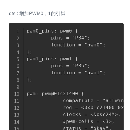
dtsi: 增加PWM0，1的引脚
Copy
pwm0_pins: pwm0 {

        pins = "PB4";

        function = "pwm0";

};

pwm1_pins: pwm1 {

        pins = "PB5";

        function = "pwm1";

};

pwm: pwm@01c21400 {

            compatible = "allwi
            reg = <0x01c21400 0xC>
            clocks = <&osc24M>;

            #pwm-cells = <3>;

            status = "okay";
