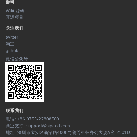
源码
Wiki 源码
开源项目
关注我们
twitter
淘宝
github
微信公众号
联系我们
电话: +86 0755-27808509
商业支持: support@sipeed.com
地址: 深圳市宝安区新湖路4008号蘅芳科技办公大厦A座-2101D