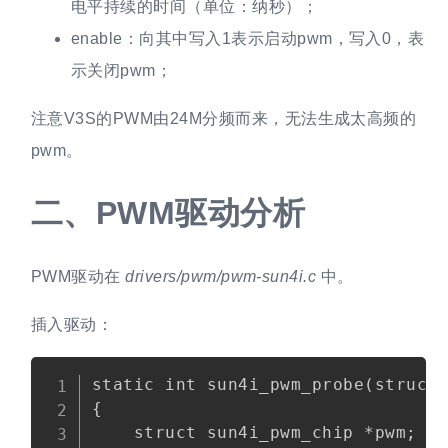
电平持续的时间（单位：纳秒）；
enable：向其中写入1表示启动pwm，写入0，表
示关闭pwm；
注意V3S的PWM由24M分频而来，无法生成太高频的
pwm。
二、
PWM驱动分析
PWM驱动在
drivers/pwm/pwm-sun4i.c
中。
插入驱动：
Copy
static int sun4i_pwm_probe(struct 
{

    struct sun4i_pwm_chip *pwm;
