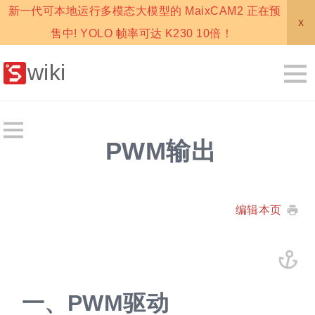
新一代可本地运行多模态大模型的 MaixCAM2 正在预
x
售中! YOLO 帧率可达 K230 10倍！
wiki
PWM输出
编辑本页
一、
PWM驱动