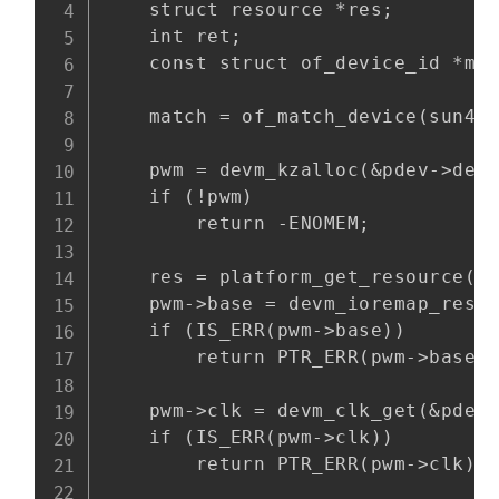
    struct resource *res;

    int ret;

    const struct of_device_id *mat
    match = of_match_device(sun4
    pwm = devm_kzalloc(&pdev->dev,
    if (!pwm)

        return -ENOMEM;

    res = platform_get_resource(pd
    pwm->base = devm_ioremap_re
    if (IS_ERR(pwm->base))

        return PTR_ERR(pwm->base);
    pwm->clk = devm_clk_get(&pdev-
    if (IS_ERR(pwm->clk))

        return PTR_ERR(pwm->clk);
