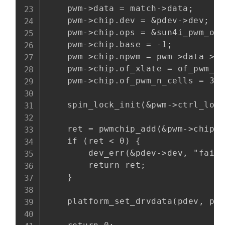
    pwm->data = match->data;

    pwm->chip.dev = &pdev->dev;

    pwm->chip.ops = &sun4i_pwm_ops
    pwm->chip.base = -1;

    pwm->chip.npwm = pwm->data->np
    pwm->chip.of_xlate = of_pwm_xl
    pwm->chip.of_pwm_n_cells = 3;

    spin_lock_init(&pwm->ctrl_lock
    ret = pwmchip_add(&pwm->chip)
    if (ret < 0) {

        dev_err(&pdev->dev, "faile
        return ret;

    }

    platform_set_drvdata(pdev, pwm