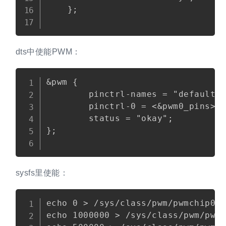
    };   

dts中使能PWM：
Copy
&pwm {

        pinctrl-names = "default";
        pinctrl-0 = <&pwm0_pins>, 
        status = "okay";

};

sysfs里使能：
Copy
echo 0 > /sys/class/pwm/pwmchip0/e
echo 1000000 > /sys/class/pwm/pwmc