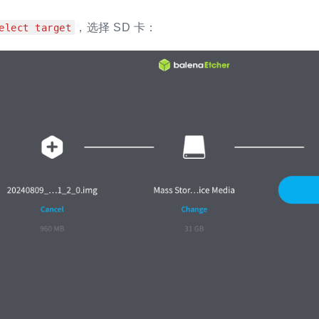
，选择 SD 卡：
elect target