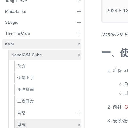
Tang FPGA
2024-8-1
MaixSense
SLogic
ThermalCam
NanoKV
KVM
一、
NanoKVM Cube
简介
准备 S
快速上手
F
用户指南
L
二次开发
前往
G
网络
安装烧
系统