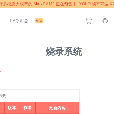
模态大模型的 MaixCAM2 正在预售中! YOLO 帧率可达 K2
态
FAQ 汇总
NEW
烧录系统
7
历史
版本
作者
更新内容