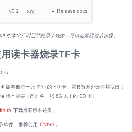
3
v0.1
xwj
Release docs
M Full 版本出厂时已经烧录了镜像，可以选择跳过该步骤。
使用读卡器烧录TF卡
D 卡：
ull 版本自带一张 32G 的 SD 卡，需要拆开外壳将其取出；
ite 版本需要自己准备一张 8G 以上的 SD 卡。
ithub
下载最新版本镜像。
录软件，推荐使用
Etcher
。