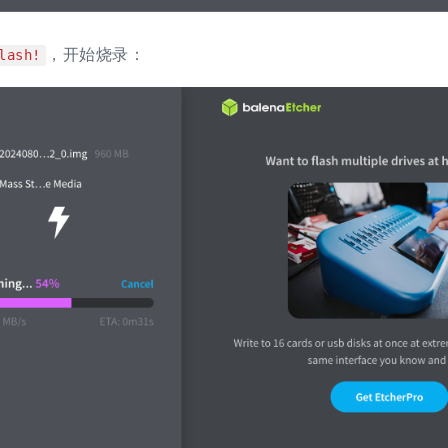
，开始烧录：
lash!