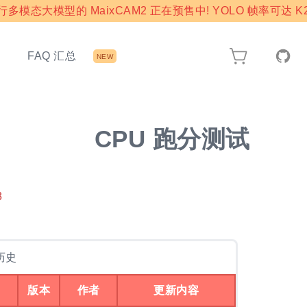
模态大模型的 MaixCAM2 正在预售中! YOLO 帧率可达 K2
态
FAQ 汇总
NEW
CPU 跑分测试
8
历史
版本
作者
更新内容