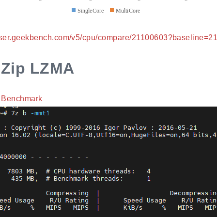
owser.geekbench.com/v5/cpu/compare/21100603?baseline=2
-Zip LZMA
 Benchmark