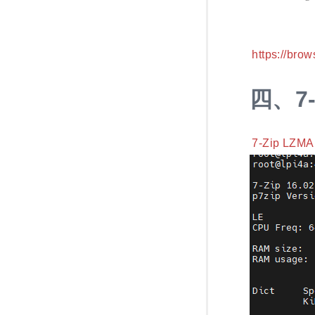
https://br
四、
7
7-Zip LZMA