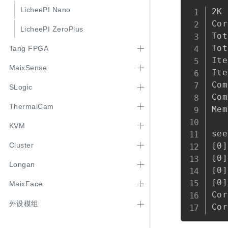
LicheePI Nano
2K 
Cor
LicheePI ZeroPlus
Tot
Tot
Tang FPGA
Ite
MaixSense
Ite
Com
SLogic
Com
ThermalCam
Mem
   
KVM
see
Cluster
[0]
[0]
Longan
[0]
[0]
MaixFace
Cor
外设模组