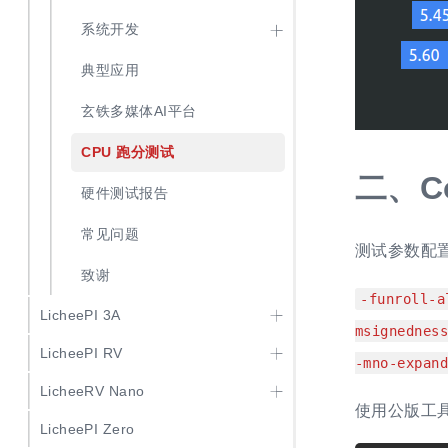
系统开发
典型应用
玄铁多媒体AI平台
CPU 跑分测试
二、
C
硬件测试报告
常见问题
测试参数配
致谢
-funroll-a
LicheePI 3A
msignednes
LicheePI RV
-mno-expan
LicheeRV Nano
使用公版工具
LicheePI Zero