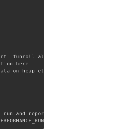
Copy
rt -funroll-all-loops -finline-limit=500 -
tion here

ata on heap etc)

 run and reporting rules.
