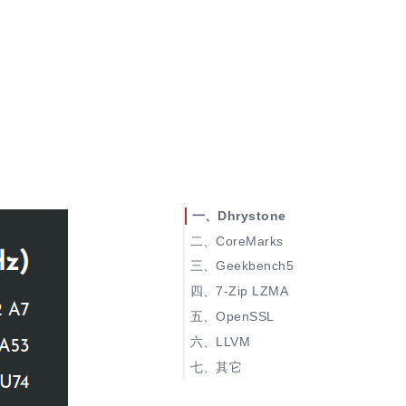
Dhrystone
CoreMarks
Geekbench5
7-Zip LZMA
OpenSSL
LLVM
其它