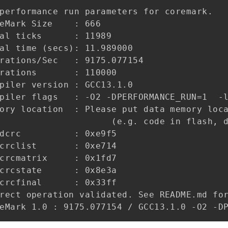
performance run parameters for coremark.

eMark Size    : 666

al ticks      : 11989

al time (secs): 11.989000

rations/Sec   : 9175.077154

rations       : 110000

piler version : GCC13.1.0

piler flags   : -O2 -DPERFORMANCE_RUN=1  -l
ory location  : Please put data memory loca
                     (e.g. code in flash, d
dcrc          : 0xe9f5

crclist       : 0xe714

crcmatrix     : 0x1fd7

crcstate      : 0x8e3a

crcfinal      : 0x33ff

rect operation validated. See README.md for