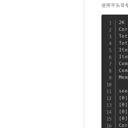
使用平头哥专
2K 
Cor
Tot
Tot
Ite
Ite
Com
Com
Mem
   
see
[0]
[0]
[0]
[0]
Cor