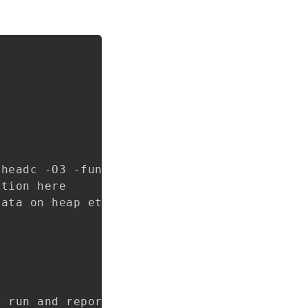
Copy
headc -O3 -funroll-all-loops -finline-limi
tion here

ata on heap etc)

 run and reporting rules.
