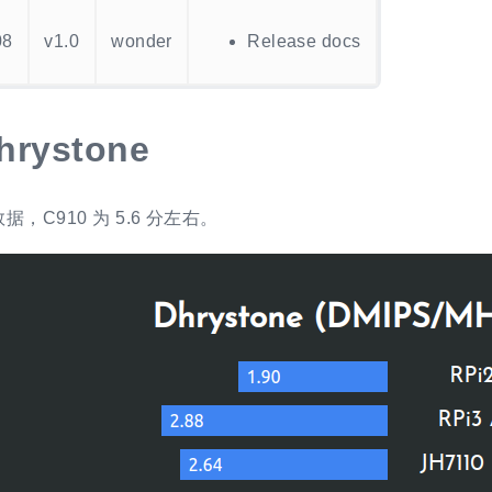
08
v1.0
wonder
Release docs
hrystone
，C910 为 5.6 分左右。