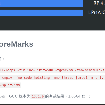
oreMarks
置：
ll-loops -finline-limit=500 -fgcse-sm -fno-schedule-i
s-cmpiv -fno-code-hoisting -mno-thread-jumps1 -mno-iv
d-split-imm
链，GCC 版本为
的测试结果（1.85GHz）：
13.1.0