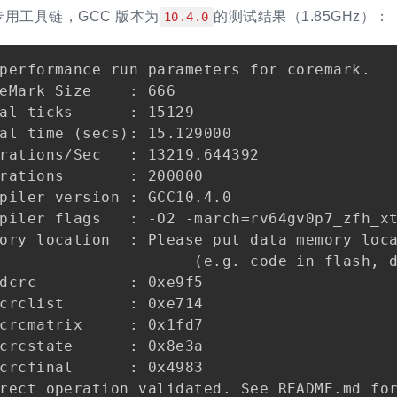
用工具链，GCC 版本为
的测试结果（1.85GHz）：
10.4.0
performance run parameters for coremark.

eMark Size    : 666

al ticks      : 15129

al time (secs): 15.129000

rations/Sec   : 13219.644392

rations       : 200000

piler version : GCC10.4.0

piler flags   : -O2 -march=rv64gv0p7_zfh_xt
ory location  : Please put data memory loca
                     (e.g. code in flash, d
dcrc          : 0xe9f5

crclist       : 0xe714

crcmatrix     : 0x1fd7

crcstate      : 0x8e3a

crcfinal      : 0x4983

rect operation validated. See README.md for