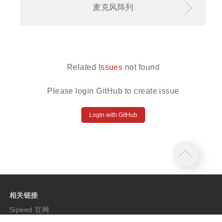
麦克风阵列
Related
Issues
not found
Please login GitHub to create issue
Login with GitHub
相关链接
Sipeed 官网
MaixHub