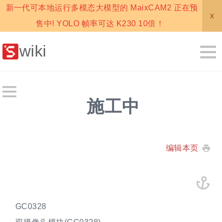
新一代可本地运行多模态大模型的 MaixCAM2 正在预
x
售中! YOLO 帧率可达 K230 10倍！
wiki
施工中
编辑本页
GC0328